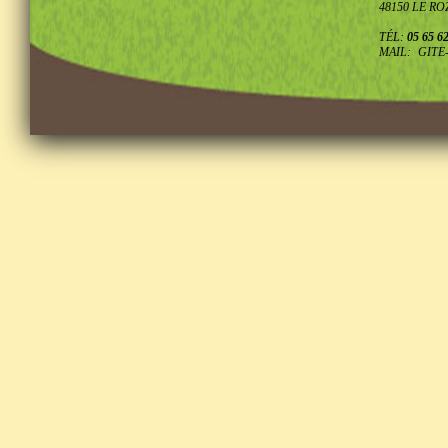
48150 LE RO
TÉL:
05 65 62
MAIL:
GITE